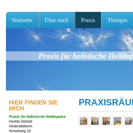
Startseite
Über mich
Praxis
Therapie
Praxis für holistische Heilim
PRAXISRÄU
HIER FINDEN SIE
MICH
Praxis für holistische Heilimpulse
Hedda Sebald
Heilpraktikerin
Amselweg 16